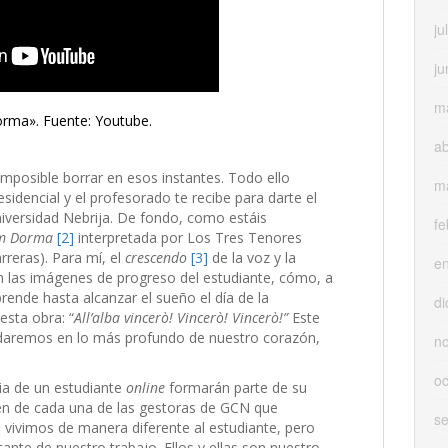
ju
ju
m
rma». Fuente: Youtube.
ab
imposible borrar en esos instantes. Todo ello
m
sidencial y el profesorado te recibe para darte el
iversidad Nebrija. De fondo, como estáis
fe
m Dorma
[2]
interpretada por Los Tres Tenores
rreras). Para mí, el
crescendo
[3]
de la voz y la
e
n las imágenes de progreso del estudiante, cómo, a
ende hasta alcanzar el sueño el día de la
di
esta obra: “
All’alba vincerò! Vincerò! Vincerò!”
Este
uardaremos en lo más profundo de nuestro corazón,
n
oc
ia de un estudiante
online
formarán parte de su
ién de cada una de las gestoras de GCN que
s
vivimos de manera diferente al estudiante, pero
nte de nuestro trabajo. Ellos y ellas son nuestro