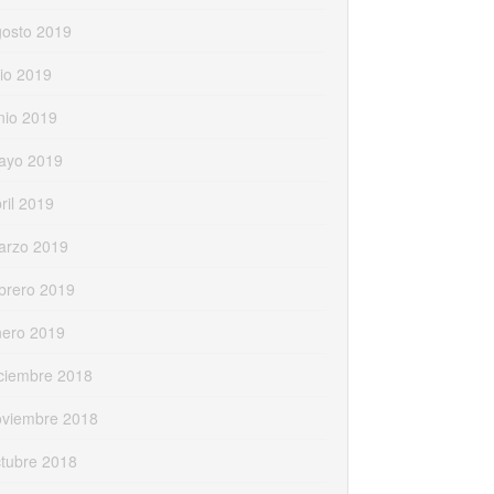
gosto 2019
lio 2019
nio 2019
ayo 2019
ril 2019
arzo 2019
brero 2019
nero 2019
ciembre 2018
oviembre 2018
tubre 2018