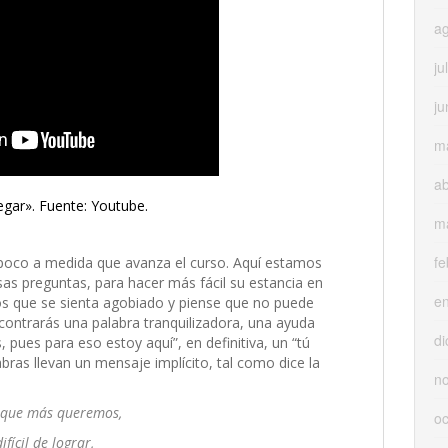
a
ju
ju
m
ab
egar». Fuente: Youtube.
m
fe
poco a medida que avanza el curso. Aquí estamos
as preguntas, para hacer más fácil su estancia en
e
os que se sienta agobiado y piense que no puede
ncontrarás una palabra tranquilizadora, una ayuda
di
 pues para eso estoy aquí”, en definitiva, un “tú
bras llevan un mensaje implícito, tal como dice la
n
 que más queremos,
oc
ifícil de lograr,