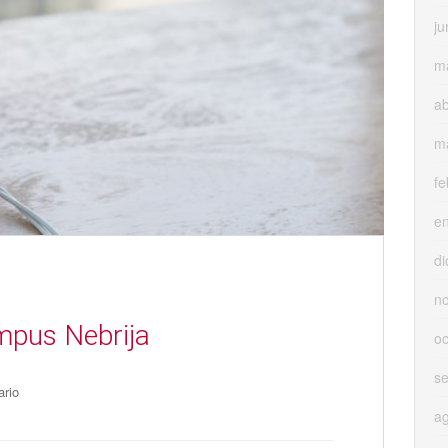
ju
m
ab
m
fe
e
di
n
mpus Nebrija
oc
s
ario
a