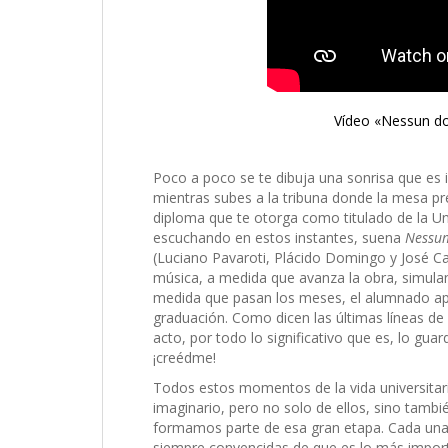
Vídeo «Nessun do
Poco a poco se te dibuja una sonrisa que es 
mientras subes a la tribuna donde la mesa pre
diploma que te otorga como titulado de la Un
escuchando en estos instantes, suena
Nessu
(Luciano Pavaroti, Plácido Domingo y José Ca
música, a medida que avanza la obra, simula
medida que pasan los meses, el alumnado apr
graduación. Como dicen las últimas líneas de 
acto, por todo lo significativo que es, lo g
¡creédme!
Todos estos momentos de la vida universitar
imaginario, pero no solo de ellos, sino tamb
formamos parte de esa gran etapa. Cada una 
siempre convencidas de que es lo más importa