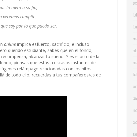
s
var la meta a su fin,
ju
la veremos cumplir,
o que soy por lo que puedo ser.
ju
m
ón
online
implica esfuerzo, sacrificio, e incluso
. Pero querido estudiante, sabes que en el fondo,
ab
 recompensa, alcanzar tu sueño. Y es el acto de la
m
fundo, piensas que estás a escasos instantes de
mágenes relámpago relacionadas con los hitos
fe
llá de todo ello, recuerdas a tus compañeros/as de
e
di
n
oc
s