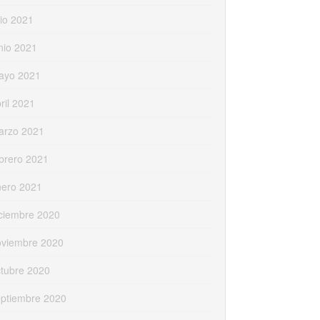
lio 2021
nio 2021
ayo 2021
ril 2021
arzo 2021
brero 2021
nero 2021
ciembre 2020
oviembre 2020
tubre 2020
eptiembre 2020