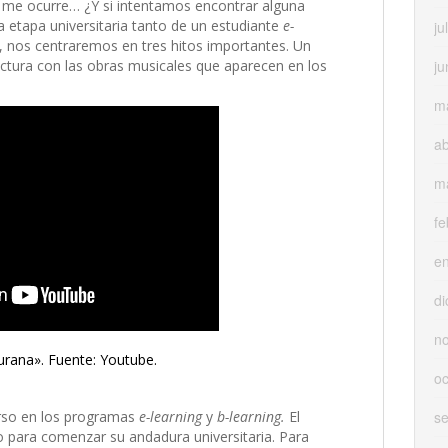
e me ocurre… ¿Y si intentamos encontrar alguna
etapa universitaria tanto de un estudiante
e-
ju
 nos centraremos en tres hitos importantes. Un
ju
tura con las obras musicales que aparecen en los
m
ab
m
fe
e
di
n
rana». Fuente: Youtube.
oc
s
rso en los programas
e-learning
y
b-learning.
El
o para comenzar su andadura universitaria. Para