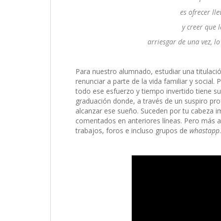
es ofrecer lle
y creer que 
arriesgar de una vez, l
Para nuestro alumnado, estudiar una titulaci
renunciar a parte de la vida familiar y social
todo ese esfuerzo y tiempo invertido tiene su
graduación donde, a través de un suspiro pro
alcanzar ese sueño. Suceden por tu cabeza i
comentados en anteriores líneas. Pero más a
trabajos, foros e incluso grupos de
whastapp
.