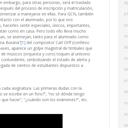
a
n embargo, para otras personas, será el traslado
 Después del proceso de inscripción y matriculación,
ju
comenzar a manejarse en ellas. Para GCN, también
ntacto con el alumnado, por lo que nos
ju
hacerles sentir especiales, únicos, importantes,
ntan como en casa. Pero todo ello lleva mucho
m
anas, se asemejan, tanto para el alumnado como
ina Burana”
[1]
del compositor Carl Orff (confieso
ab
pases, aparece un golpe magistral de timbales que
 de músicos (orquesta y coro) toquen al unísono
m
 contundente, simbolizando el estado de alerta y
legada de cientos de estudiantes dispuestos a
fe
e
 cada asignatura. Las primeras dudas con la
di
mo se escribe en un foro?”, “no sé dónde tengo
o que hacer”, “¿cuándo son los exámenes?”, etc.
n
oc
s