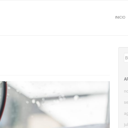
INICIO
B
A
n
s
a
ju