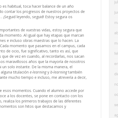
ju
o es habitual, toca hacer balance de un año
o contar los progresos de nuestros proyectos de
ju
… ¡Seguid leyendo, seguid! Estoy segura os
m
mportantes de vuestras vidas, estoy segura que
ab
ada momento. Al igual que hay etapas que marcan
nes e incluso obras maestras que lo hacen. La
m
las. Cada momento que pasamos en el campus, cada
de ocio, fue significativo, tanto es así, que
fe
 que de vez en cuando, al recordarlas, nos sacan
 esos maravillosos años que la mayoría de nosotros
e
ni un solo instante. De la misma manera, el
alguna titulación
e-learning
y
b-learning
también
di
nte mucho tiempo e incluso, me atrevería a decir,
n
de esos momentos. Cuando el alumno accede por
oc
noce a los docentes, se pone en contacto con los
realiza los primeros trabajos de las diferentes
s
s momentos son hitos que destacamos y
a