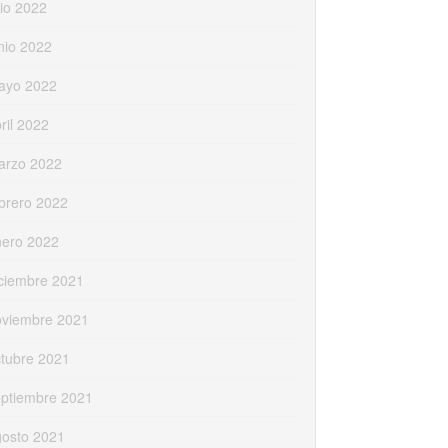
lio 2022
nio 2022
ayo 2022
ril 2022
arzo 2022
brero 2022
nero 2022
ciembre 2021
oviembre 2021
tubre 2021
eptiembre 2021
gosto 2021