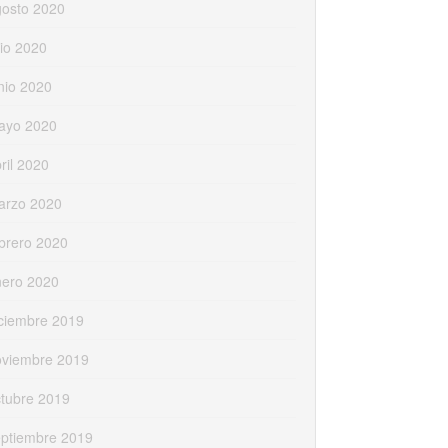
gosto 2020
lio 2020
nio 2020
ayo 2020
ril 2020
arzo 2020
brero 2020
nero 2020
ciembre 2019
oviembre 2019
tubre 2019
eptiembre 2019