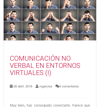
o
n
ti
k
r
COMUNICACIÓN NO
VERBAL EN ENTORNOS
VIRTUALES (I)
26 abril, 2016
mgarcisa
4 comentarios
Muy bien, has conseguido conectarte. Parece que