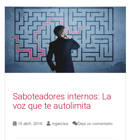
b
d
l
p
o
o
ar
o
n
ti
k
r
Saboteadores internos: La
voz que te autolimita
15 abril, 2016
mgarcisa
Deja un comentario