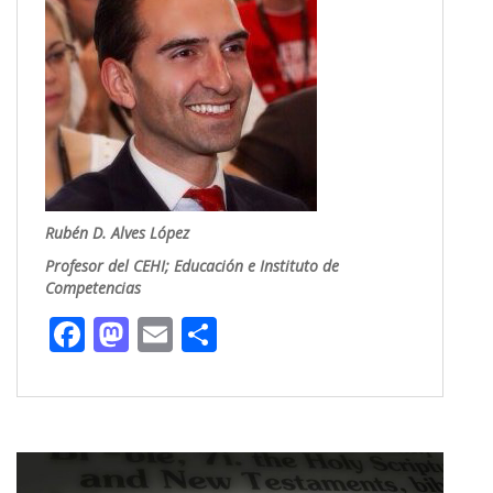
Rubén D. Alves López
Profesor del CEHI; Educación e Instituto de
Competencias
F
M
E
C
ac
as
m
o
e
to
ai
m
b
d
l
p
o
o
ar