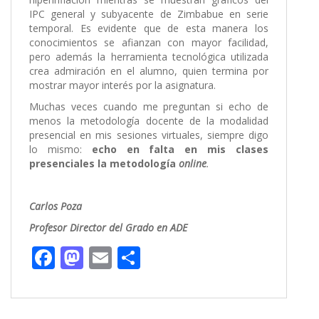
IPC general y subyacente de Zimbabue en serie
temporal. Es evidente que de esta manera los
conocimientos se afianzan con mayor facilidad,
pero además la herramienta tecnológica utilizada
crea admiración en el alumno, quien termina por
mostrar mayor interés por la asignatura.
Muchas veces cuando me preguntan si echo de
menos la metodología docente de la modalidad
presencial en mis sesiones virtuales, siempre digo
lo mismo:
echo en falta en mis clases
presenciales la metodología
online
.
Carlos Poza
Profesor Director del Grado en ADE
F
M
E
C
ac
as
m
o
e
to
ai
m