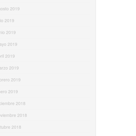
gosto 2019
lio 2019
nio 2019
ayo 2019
ril 2019
arzo 2019
brero 2019
nero 2019
ciembre 2018
oviembre 2018
tubre 2018