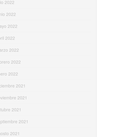
lio 2022
nio 2022
ayo 2022
ril 2022
arzo 2022
brero 2022
nero 2022
ciembre 2021
oviembre 2021
tubre 2021
eptiembre 2021
gosto 2021