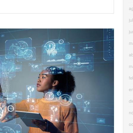
a
ju
ju
m
ab
m
fe
e
di
n
oc