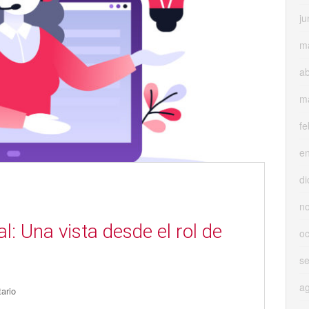
ju
m
ab
m
fe
e
di
n
l: Una vista desde el rol de
oc
s
a
ario