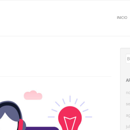
INICIO
B
A
n
s
a
ju