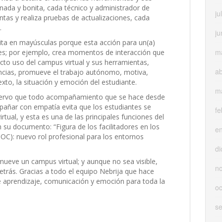
nada y bonita, cada técnico y administrador de
ju
ntas y realiza pruebas de actualizaciones, cada
.
ju
ita en mayúsculas porque esta acción para un(a)
m
s; por ejemplo, crea momentos de interacción que
ecto uso del campus virtual y sus herramientas,
ab
ncias, promueve el trabajo autónomo, motiva,
xto, la situación y emoción del estudiante.
m
servo que todo acompañamiento que se hace desde
añar con empatía evita que los estudiantes se
fe
ual, y esta es una de las principales funciones del
n su documento: “Figura de los facilitadores en los
e
C): nuevo rol profesional para los entornos
di
ueve un campus virtual; y aunque no sea visible,
n
etrás. Gracias a todo el equipo Nebrija que hace
e aprendizaje, comunicación y emoción para toda la
oc
s