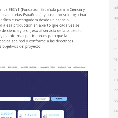
ju
ión de FECYT (Fundación Española para la Ciencia y
niversitarias Españolas), y busca no solo aglutinar
ju
ientífica e investigadora desde un espacio
dad a esa producción en abierto que cada vez se
m
 ciencia y progreso al servicio de la sociedad.
 y plataformas participantes para que la
ab
acios sea real y conforme a las directrices
s objetivos del proyecto.
m
fe
e
di
n
oc
s