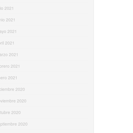
lio 2021
nio 2021
ayo 2021
ril 2021
arzo 2021
brero 2021
nero 2021
ciembre 2020
oviembre 2020
tubre 2020
eptiembre 2020