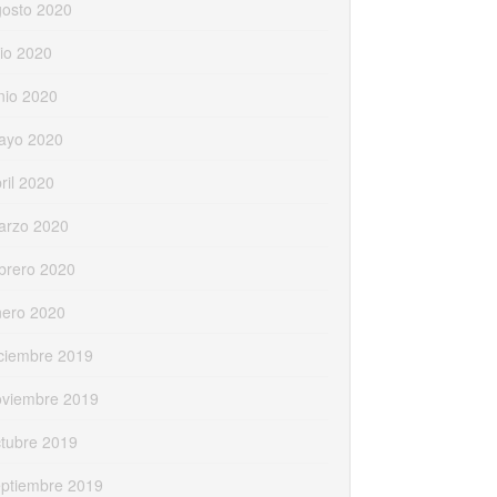
gosto 2020
lio 2020
nio 2020
ayo 2020
ril 2020
arzo 2020
brero 2020
nero 2020
ciembre 2019
oviembre 2019
tubre 2019
eptiembre 2019