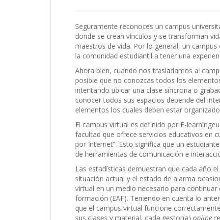
Seguramente reconoces un campus universita
donde se crean vínculos y se transforman vid
maestros de vida. Por lo general, un campus 
la comunidad estudiantil a tener una experien
Ahora bien, cuando nos trasladamos al campus
posible que no conozcas todos los elementos 
intentando ubicar una clase síncrona o grab
conocer todos sus espacios depende del inter
elementos los cuales deben estar organizad
El campus virtual es definido por E-learningeu
facultad que ofrece servicios educativos en c
por Internet”. Esto significa que un estudian
de herramientas de comunicación e interacció
Las estadísticas demuestran que cada año el 
situación actual y el estado de alarma ocasi
virtual en un medio necesario para continuar
formación (EAF). Teniendo en cuenta lo anter
que el campus virtual funcione correctamente
sus clases y material, cada gestor(a)
online
re