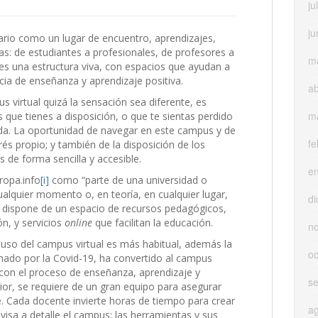
ju
ju
rio como un lugar de encuentro, aprendizajes,
as: de estudiantes a profesionales, de profesores a
m
es una estructura viva, con espacios que ayudan a
cia de enseñanza y aprendizaje positiva.
ab
 virtual quizá la sensación sea diferente, es
m
que tienes a disposición, o que te sientas perdido
ada. La oportunidad de navegar en este campus y de
fe
és propio; y también de la disposición de los
os de forma sencilla y accesible.
e
ropa.info
[i]
como “parte de una universidad o
ualquier momento o, en teoría, en cualquier lugar,
di
te dispone de un espacio de recursos pedagógicos,
n, y servicios
online
que facilitan la educación.
n
uso del campus virtual es más habitual, además la
oc
onado por la Covid-19, ha convertido al campus
 con el proceso de enseñanza, aprendizaje y
s
ior, se requiere de un gran equipo para asegurar
. Cada docente invierte horas de tiempo para crear
a
visa a detalle el campus: las herramientas y sus