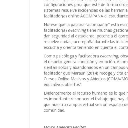
configuraciones para que esté de forma orde
sistemas resuelve incidencias de las herramie
facilitador(a) online ACOMPAÑA al estudiante
Nótese que la palabra “acompañar” está escr
facilitador(a)
e-learning
tiene muchas gestione
dan seguridad al estudiante, potencia el corr
resuelve dudas, acompaña durante las incide
escucha y orienta teniendo en cuenta el conte
Como psicóloga y facilitadora
e-learning
, ob
el respeto genera conexión y emoción. Acomp
sientan solos y abandonados en un campus virt
facilitador que Marauri (2014) recoge y cita e
Cursos Online Masivos y Abiertos (COMA/MOO
educativos abiertos”.
Evidentemente el recurso humano es lo que m
es importante reconocer el trabajo que hay d
que nuestro campus virtual sea un espacio d
comunidad.
Mayra Angarita Benítez