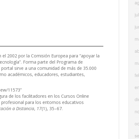
a
ju
ju
m
ab
n el 2002 por la Comisión Europea para “apoyar la
tecnología”. Forma parte del Programa de
m
 El portal sirve a una comunidad de más de 35.000
como académicos, educadores, estudiantes,
fe
e
/view/11573”
gura de los facilitadores en los Cursos Online
di
profesional para los entornos educativos
ación a Distancia
,
17
(1), 35–67.
n
oc
s