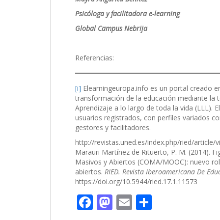
Psicóloga y facilitadora e-learning
Global Campus
Nebrija
Referencias:
[i]
Elearningeuropa.info es un portal creado e
transformación de la educación mediante la 
Aprendizaje a lo largo de toda la vida (LLL).
usuarios registrados, con perfiles variados 
gestores y facilitadores.
http://revistas.uned.es/index.php/ried/article
Marauri Martínez de Rituerto, P. M. (2014). Fi
Masivos y Abiertos (COMA/MOOC): nuevo rol 
abiertos.
RIED. Revista Iberoamericana De Educ
https://doi.org/10.5944/ried.17.1.11573
F
M
E
C
ac
as
m
o