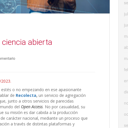
s
ju
ju
m
 ciencia abierta
ab
m
omentario
fe
e
/2023.
ón, estés o no empezando en ese apasionante
di
ablar de
Recolecta
,
un servicio de agregación
ue, junto a otros servicios de parecidas
n
o mundo del
Open Access
.
No por casualidad, su
que su misión es dar cabida a la producción
oc
de carácter nacional, mediante un proceso que
gación a través de distintas plataformas y
s