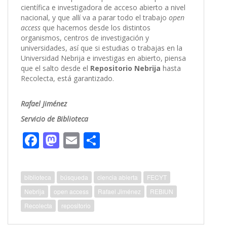
científica e investigadora de acceso abierto a nivel
nacional, y que allí va a parar todo el trabajo
open
access
que hacemos desde los distintos
organismos, centros de investigación y
universidades, así que si estudias o trabajas en la
Universidad Nebrija e investigas en abierto, piensa
que el salto desde el
Repositorio Nebrija
hasta
Recolecta, está garantizado.
Rafael Jiménez
Servicio de Biblioteca
F
M
E
C
ac
as
m
o
e
to
ai
m
biblioteca
búsqueda
ciencia abierta
FECYT
b
d
l
p
Nebrija
open access
Rafael Jiménez
REBIUN
o
o
ar
Recolecta
repositorio
o
n
ti