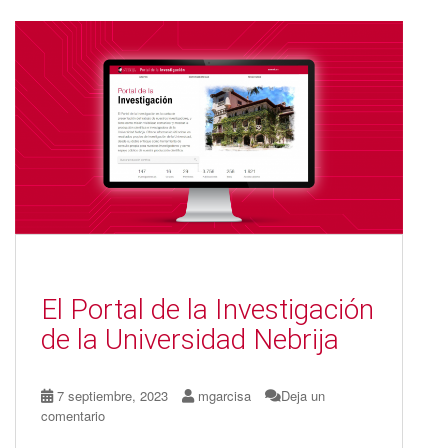
b
d
l
p
o
o
ar
o
n
ti
k
r
El Portal de la Investigación
de la Universidad Nebrija
7 septiembre, 2023
mgarcisa
Deja un
comentario