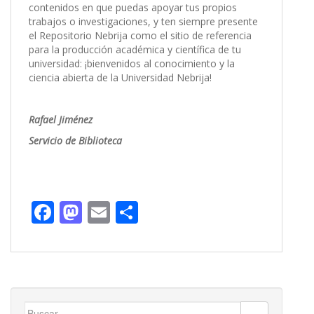
contenidos en que puedas apoyar tus propios
trabajos o investigaciones, y ten siempre presente
el Repositorio Nebrija como el sitio de referencia
para la producción académica y científica de tu
universidad: ¡bienvenidos al conocimiento y la
ciencia abierta de la Universidad Nebrija!
Rafael Jiménez
Servicio de Biblioteca
F
M
E
C
ac
as
m
o
e
to
ai
m
b
d
l
p
o
o
ar
Buscar: