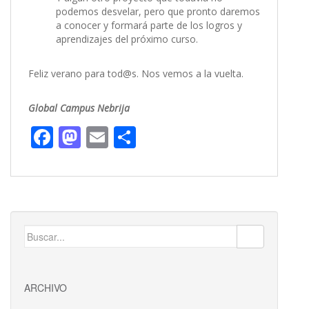
podemos desvelar, pero que pronto daremos
a conocer y formará parte de los logros y
aprendizajes del próximo curso.
Feliz verano para tod@s. Nos vemos a la vuelta.
Global Campus Nebrija
F
M
E
C
ac
as
m
o
e
to
ai
m
b
d
l
p
o
o
ar
Buscar:
o
n
ti
k
r
ARCHIVO