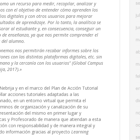
s
como un recurso para medir, recopilar, analizar y
os con el objetivo de entender cómo aprenden los
ju
os digitales y con otros usuarios para mejorar
ultados de aprendizaje. Por lo tanto, la analítica se
ju
rar al estudiante y, en consecuencia, conseguir un
o de enseñanza, ya que nos permite comprender el
m
 del alumno.
ponemos nos permitirán recabar informes sobre los
ab
ones con las distintas plataformas digitales, etc. sin
no y la cercanía con los usuarios” (Global Campus
m
ija, 2017).»
fe
e
ebrija y en el marco del Plan de Acción Tutorial
ollar acciones tutoriales adaptadas a las
di
nado, en un entorno virtual que permita el
inos de organización y canalización de su
n
resentación del mismo en primer lugar y
cas y Profesorado de manera que atiendan a esta
oc
ción con responsabilidad y de manera integral y
do información gracias al proyecto
Learning
s