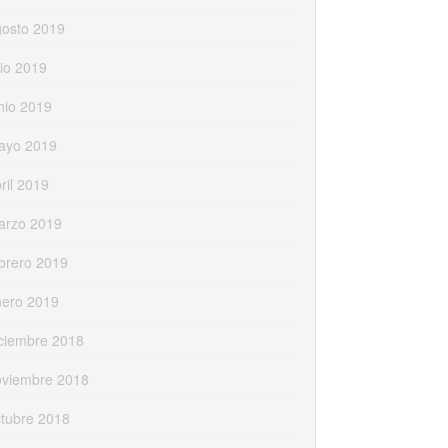
gosto 2019
lio 2019
nio 2019
ayo 2019
ril 2019
arzo 2019
brero 2019
nero 2019
ciembre 2018
oviembre 2018
tubre 2018