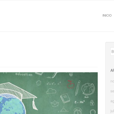
INICIO
B
A
n
s
a
ju