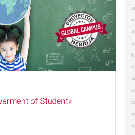
ju
m
ab
m
fe
e
di
n
erment of Student»
oc
s
a