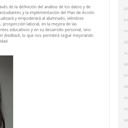
és de la definición del análisis de los datos y de
ju
estudiantes y la implementación del Plan de Acción
xtualizará y empoderará al alumnado, viéndose
ju
, prospección laboral, en la mejora de las
entes educativos y en su desarrollo personal, sino
m
ner
feedback
, lo que nos permitirá seguir mejorando
idad.
ab
m
fe
e
di
n
oc
s