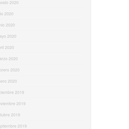
gosto 2020
lio 2020
nio 2020
ayo 2020
ril 2020
arzo 2020
brero 2020
nero 2020
ciembre 2019
oviembre 2019
tubre 2019
eptiembre 2019