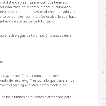
 a distancia y semipresencial, que tiene sus
a
personalizada, tal y como lo hace el alumnado
empre conocer mejor a nuestro alumnado, cada vez
ju
anto personales, como profesionales, lo cual hace
entamos en términos de tutorización.
ju
m
orar estrategias de tutorización basadas en la
ab
m
es
fe
e
ebrija, somos firmes conocedores de la
di
mundo del
elearning
. Y es por ello que trabajamos
proyecto
Learning Analytics
, como modelo de
n
o de los alumnos en nuestras plataformas para
oc