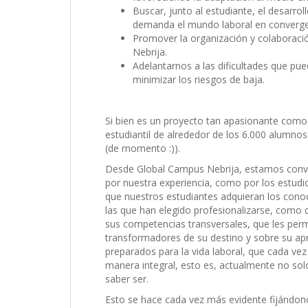
Buscar, junto al estudiante, el desarr
demanda el mundo laboral en convergenc
Promover la organización y colaboración
Nebrija.
Adelantarnos a las dificultades que pue
minimizar los riesgos de baja.
Si bien es un proyecto tan apasionante como n
estudiantil de alrededor de los 6.000 alumn
(de momento :)).
Desde Global Campus Nebrija, estamos conve
por nuestra experiencia, como por los estudio
que nuestros estudiantes adquieran los conoci
las que han elegido profesionalizarse, com
sus competencias transversales, que les per
transformadores de su destino y sobre su ap
preparados para la vida laboral, que cada ve
manera integral, esto es, actualmente no solo
saber ser.
Esto se hace cada vez más evidente fijándo