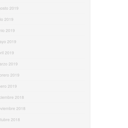
gosto 2019
lio 2019
nio 2019
ayo 2019
ril 2019
arzo 2019
brero 2019
nero 2019
ciembre 2018
oviembre 2018
tubre 2018