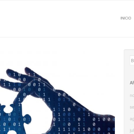
INICIO
B
A
n
s
a
ju