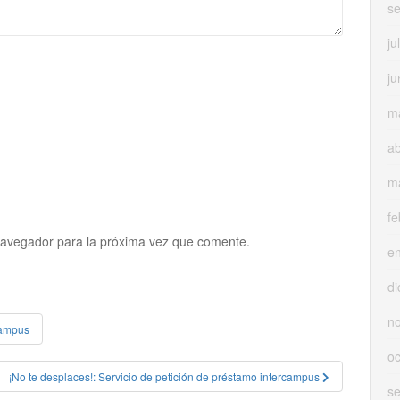
s
ju
ju
m
ab
m
fe
navegador para la próxima vez que comente.
e
di
n
Campus
oc
¡No te desplaces!: Servicio de petición de préstamo intercampus
s