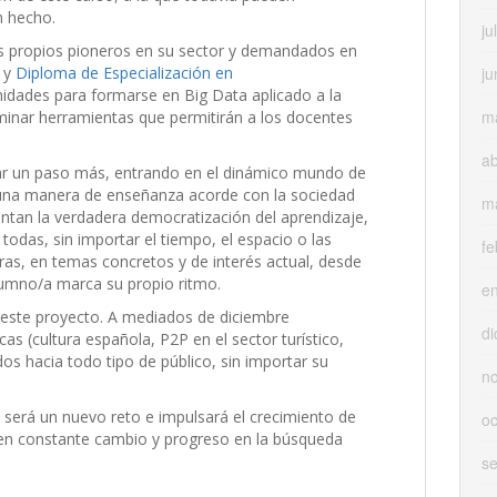
n hecho.
ju
 propios pioneros en su sector y demandados en
ju
y
Diploma de Especialización en
idades para formarse en Big Data aplicado a la
m
minar herramientas que permitirán a los docentes
ab
 dar un paso más, entrando en el dinámico mundo de
una manera de enseñanza acorde con la sociedad
m
ntan la verdadera democratización del aprendizaje,
todas, sin importar el tiempo, el espacio o las
fe
ras, en temas concretos y de interés actual, desde
lumno/a marca su propio ritmo.
e
este proyecto. A mediados de diciembre
di
cas (cultura española, P2P en el sector turístico,
dos hacia todo tipo de público, sin importar su
n
erá un nuevo reto e impulsará el crecimiento de
oc
n en constante cambio y progreso en la búsqueda
s