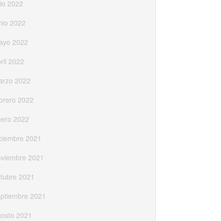
lio 2022
nio 2022
ayo 2022
ril 2022
arzo 2022
brero 2022
nero 2022
ciembre 2021
oviembre 2021
tubre 2021
eptiembre 2021
gosto 2021