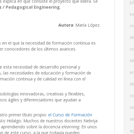
xplica en qué consiste el proyecto que lidera. Se
ju
as
/ Pedagogical Engineering
.
ju
Autora
: María López
m
ab
 en el que la necesidad de formación continua es
m
ser conocedores de los últimos avances.
fe
esta necesidad de desarrollo personal y
e
os, las necesidades de educación y formación de
mación continua y de calidad en línea con el
di
dologías innovadoras, creativas y flexibles,
n
sos ágiles y diferenciadores que ayudan a
oc
ro primer título propio:
el Curso de Formación
s
sto Hidalgo. Muchos de nuestros docentes Nebrija
, aprendiendo sobre la docencia
elearning
. En unos
a
ón de este curso, a la que todavía pueden