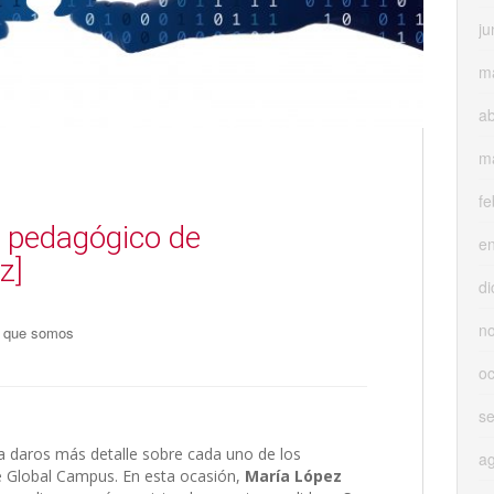
ju
m
ab
m
fe
 pedagógico de
e
z]
di
n
 que somos
oc
s
daros más detalle sobre cada uno de los
a
 Global Campus. En esta ocasión,
María López