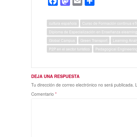
F
M
E
C
ac
as
m
o
e
to
ai
m
cultura española
Curso de Formación continua e
b
d
l
p
Diploma de Especialización en Enseñanza elearnin
o
o
ar
Global Campus
Green Transport
Learning Analy
o
n
ti
P2P en el sector turístico
Pedagogical Engineerin
k
r
DEJA UNA RESPUESTA
Tu dirección de correo electrónico no será publicada.
Comentario
*