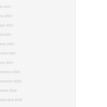
lio 2021
nio 2021
ayo 2021
ril 2021
arzo 2021
brero 2021
nero 2021
ciembre 2020
oviembre 2020
tubre 2020
eptiembre 2020