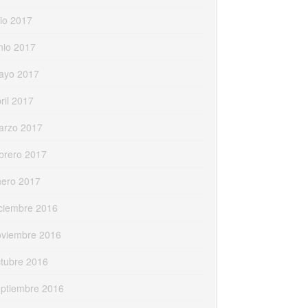
lio 2017
nio 2017
ayo 2017
ril 2017
arzo 2017
brero 2017
nero 2017
ciembre 2016
oviembre 2016
tubre 2016
eptiembre 2016