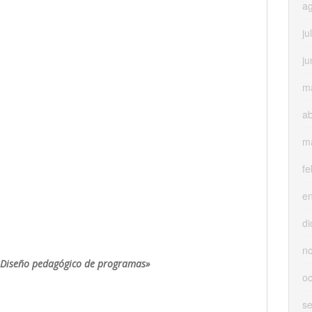
a
ju
ju
m
ab
m
fe
e
di
n
 «Diseño pedagógico de programas»
oc
s