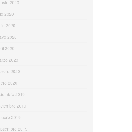
gosto 2020
lio 2020
nio 2020
ayo 2020
ril 2020
arzo 2020
brero 2020
nero 2020
ciembre 2019
oviembre 2019
tubre 2019
eptiembre 2019