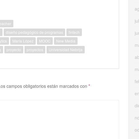
a
ju
Teacher
g
diseño pedagógico de programas
fintech
ju
tics
María López
MOOC
New Media
m
g
proyecto
proyectos
Universidad Nebrija
ab
m
fe
Los campos obligatorios están marcados con
*
e
di
n
oc