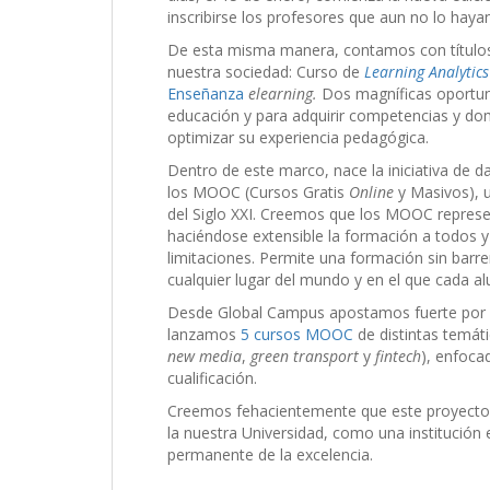
inscribirse los profesores que aun no lo haya
De esta misma manera, contamos con títulos
nuestra sociedad: Curso de
Learning Analytics
Enseñanza
elearning.
Dos magníficas oportun
educación y para adquirir competencias y do
optimizar su experiencia pedagógica.
Dentro de este marco, nace la iniciativa de
los MOOC (Cursos Gratis
Online
y Masivos), 
del Siglo XXI. Creemos que los MOOC represe
haciéndose extensible la formación a todos y 
limitaciones. Permite una formación sin barre
cualquier lugar del mundo y en el que cada a
Desde Global Campus apostamos fuerte por 
lanzamos
5 cursos MOOC
de distintas temáti
new media
,
green transport
y
fintech
), enfoca
cualificación.
Creemos fehacientemente que este proyecto s
la nuestra Universidad, como una institució
permanente de la excelencia.