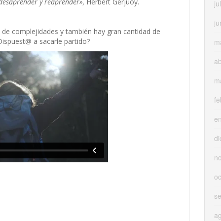
 desaprender y reaprender»,
Herbert Gerjuoy.
ju
ju
o de complejidades y también hay gran cantidad de
¿Dispuest@ a sacarle partido?
m
ab
m
fe
e
di
n
oc
s
a