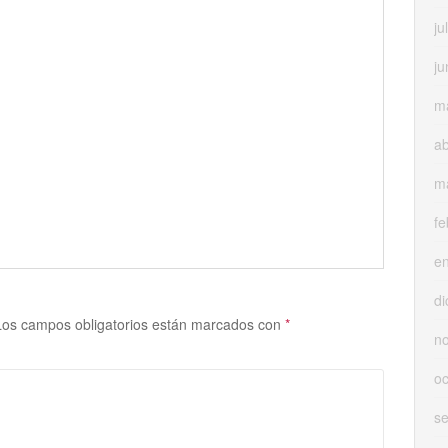
ju
ju
m
ab
m
fe
e
di
Los campos obligatorios están marcados con
*
n
oc
s