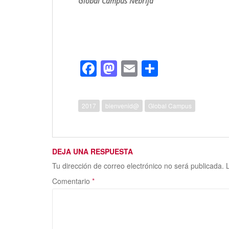
Global Campus Nebrija
F
M
E
C
ac
as
m
o
e
to
ai
m
2017
bienvenid@
Global Campus
b
d
l
p
o
o
ar
o
n
ti
DEJA UNA RESPUESTA
k
r
Tu dirección de correo electrónico no será publicada.
Comentario
*