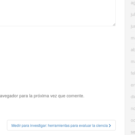
a
ju
ju
m
ab
m
fe
e
navegador para la próxima vez que comente.
di
n
oc
Medir para investigar: herramientas para evaluar la ciencia
s