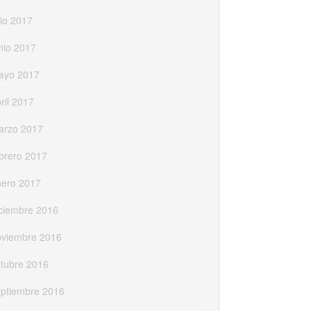
lio 2017
nio 2017
ayo 2017
ril 2017
arzo 2017
brero 2017
nero 2017
ciembre 2016
oviembre 2016
tubre 2016
eptiembre 2016