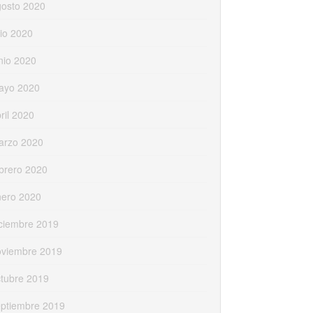
gosto 2020
lio 2020
nio 2020
ayo 2020
ril 2020
arzo 2020
brero 2020
nero 2020
ciembre 2019
oviembre 2019
tubre 2019
eptiembre 2019