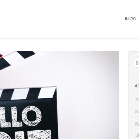
INICIO
B
A
n
s
a
ju