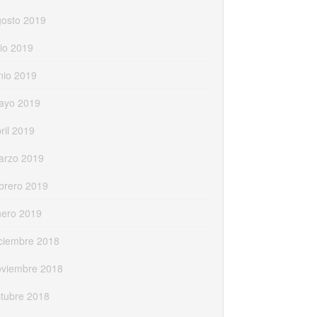
gosto 2019
lio 2019
nio 2019
ayo 2019
ril 2019
arzo 2019
brero 2019
nero 2019
ciembre 2018
oviembre 2018
tubre 2018