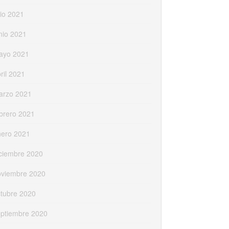
lio 2021
nio 2021
ayo 2021
ril 2021
arzo 2021
brero 2021
nero 2021
ciembre 2020
oviembre 2020
tubre 2020
eptiembre 2020