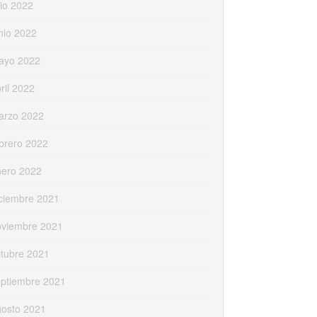
lio 2022
nio 2022
ayo 2022
ril 2022
arzo 2022
brero 2022
nero 2022
ciembre 2021
oviembre 2021
tubre 2021
eptiembre 2021
gosto 2021