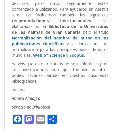
descritos pero otros seguramente estéis
comenzado a utilizarlos. Para ayudaros en vuestra
tarea os facilitamos también las siguientes
recomendaciones institucionales:
las
elaboradas por la
Biblioteca de la Universidad
de las Palmas de Gran Canaria
bajo el título
Normalización del nombre de autor en las
publicaciones científicas
y las indicaciones de
normalización para las principales bases de datos
mundiales,
Web of Science
y
Scopus
.
Ya veis que estos recursos no son solo útiles para
los investigadores sino que también vosotros
podéis sacarles partido en vuestras búsquedas
bibliográficas.
¡Ánimo!
Amara Almagro
Servicio de Biblioteca
F
M
E
C
ac
as
m
o