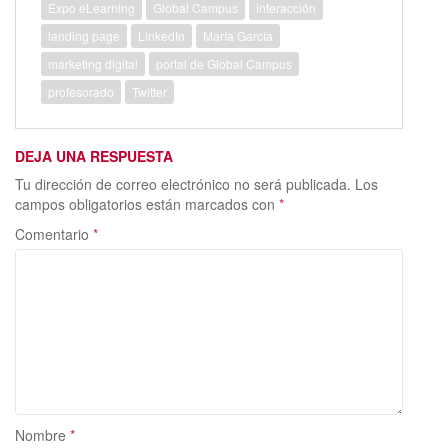
o
o
ar
Expo eLearning
Global Campus
interacción
o
n
ti
landing page
LinkedIn
María García
k
r
marketing digital
portal de Global Campus
profesorado
Twitter
DEJA UNA RESPUESTA
Tu dirección de correo electrónico no será publicada.
Los
campos obligatorios están marcados con
*
Comentario
*
Nombre
*