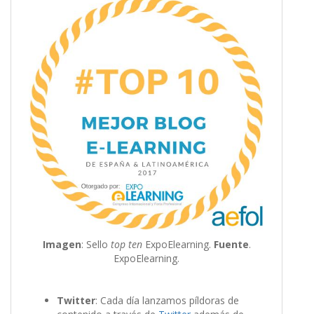
Imagen
: Sello
top ten
ExpoElearning.
Fuente
.
ExpoElearning.
Twitter
: Cada día lanzamos píldoras de