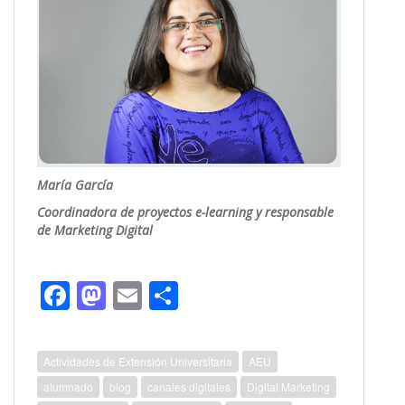
María García
Coordinadora de proyectos e-learning y responsable
de Marketing Digital
F
M
E
C
ac
as
m
o
e
to
ai
m
Actividades de Extensión Universitaria
AEU
b
d
l
p
alumnado
blog
canales digitales
Digital Marketing