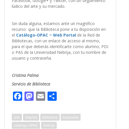
Facebook, Google+ y Twitter, con un seguimiento
lúdico del arte y su mercado.
Sin duda alguna, estamos ante un magnífico
recurso que la Biblioteca pone a tu disposición en
el
Catálogo-OPAC ~ Web Portal
de la Red de
Bibliotecas, con un enlace de acceso al mismo,
para el que deberás identificarte como alumno, PDI
o PAS de la Universidad Nebrija, con tu nombre de
usuario y contraseña.
Cristina Palma
Servicio de Biblioteca
F
M
E
C
ac
as
m
o
e
to
ai
m
arte
Artprice
biblioteca
búsqueda
b
d
l
p
catálogo-OPAC
Nebrija