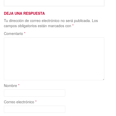
o
o
ar
o
n
ti
DEJA UNA RESPUESTA
k
r
Tu dirección de correo electrónico no será publicada.
Los
campos obligatorios están marcados con
*
Comentario
*
Nombre
*
Correo electrónico
*