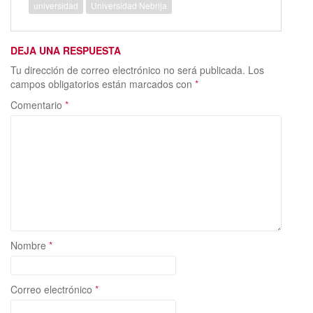
o
o
ar
universidad
Universidad Nebrija
o
n
ti
k
r
DEJA UNA RESPUESTA
Tu dirección de correo electrónico no será publicada.
Los
campos obligatorios están marcados con
*
Comentario
*
Nombre
*
Correo electrónico
*